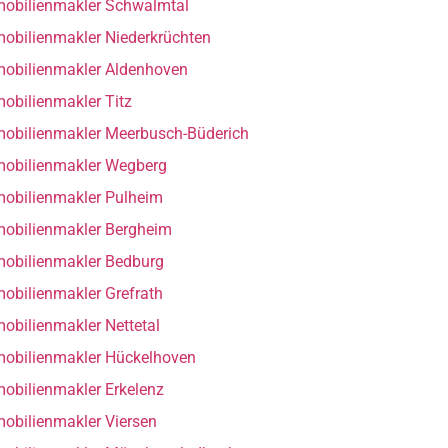
obilienmakler Schwalmtal
obilienmakler Niederkrüchten
obilienmakler Aldenhoven
obilienmakler Titz
obilienmakler Meerbusch-Büderich
obilienmakler Wegberg
obilienmakler Pulheim
obilienmakler Bergheim
obilienmakler Bedburg
obilienmakler Grefrath
obilienmakler Nettetal
obilienmakler Hückelhoven
obilienmakler Erkelenz
obilienmakler Viersen