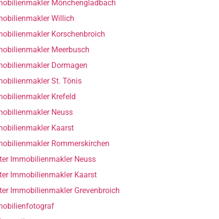
obilienmakler Mönchengladbach
obilienmakler Willich
obilienmakler Korschenbroich
obilienmakler Meerbusch
obilienmakler Dormagen
obilienmakler St. Tönis
obilienmakler Krefeld
obilienmakler Neuss
obilienmakler Kaarst
obilienmakler Rommerskirchen
ter Immobilienmakler Neuss
ter Immobilienmakler Kaarst
ter Immobilienmakler Grevenbroich
obilienfotograf