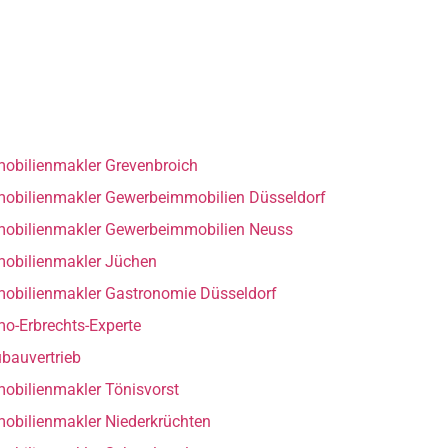
obilienmakler Grevenbroich
obilienmakler Gewerbeimmobilien Düsseldorf
obilienmakler Gewerbeimmobilien Neuss
obilienmakler Jüchen
obilienmakler Gastronomie Düsseldorf
o-Erbrechts-Experte
bauvertrieb
obilienmakler Tönisvorst
obilienmakler Niederkrüchten