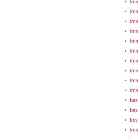
Imm
Imm
Imm
Imm
Imm
Imm
Imm
Imm
Imm
Imm
bes
bes
bes
Imm