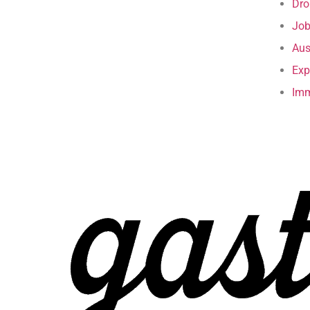
Dro
Job
Aus
Exp
Imm